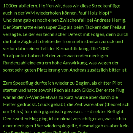
1000er abliefern. Hoffen wir, dass wir diese Streckenflüge
auch in der WM wiederholen können. *auf Holz klopf*
Und dann gab es noch einen Zwischenfall bei Andreas Herrig.
Der Start hatte einen super Zug als beim Tackern der Freilauf
versagte. Leider ein technischer Defekt mit Folgen, denn durch
die hohe Zugkraft drehte die Trommel instantan zurück und
verlor dabei einen Teil der Kernaufdickung. Die 1000
Strafpunkte haben bei der zu erwartenden niedrigen
Rundenzahl eine extrem hohe Auswirkung, was wegen der
sonst sehr guten Platzierung von Andreas zusätzlich bitter ist.
Zum Speedflug durfte ich wieder zu Beginn, als dritter Pilot
starten und hatte sowohl Pech als auch Glück. Der erste Flug
war an der A-Wende etwas zu kurz, wurde aber durch die
Helfer gedrückt. Glück gehabt, die Zeit wäre aber (theoretisch
um 14,5 s) für mich gigantisch gewesen. -> direkter Reflight
Den zweiten Flug ging ich minimal vorsichtiger an, was sich in
einer niedrigen 15er wiederspiegelte, diesmal gab es aber kein
Ausflugsignal -> zweiter Reflight am Ende.