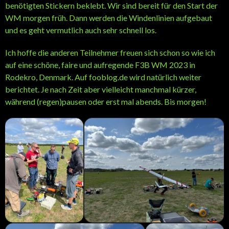
benötigten Stickern beklebt. Wir sind bereit für den Start der
WM morgen früh. Dann werden die Windenlinien aufgebaut
und es geht vermutlich auch sehr schnell los.
Ich hoffe die anderen Teilnehmer freuen sich schon so wie ich
auf eine schöne, faire und aufregende F3B WM 2023 in
Rodekro, Denmark. Auf fooblog.de wird natürlich weiter
berichtet. Je nach Zeit aber vielleicht manchmal kürzer,
während (regen)pausen oder erst mal abends. Bis morgen!