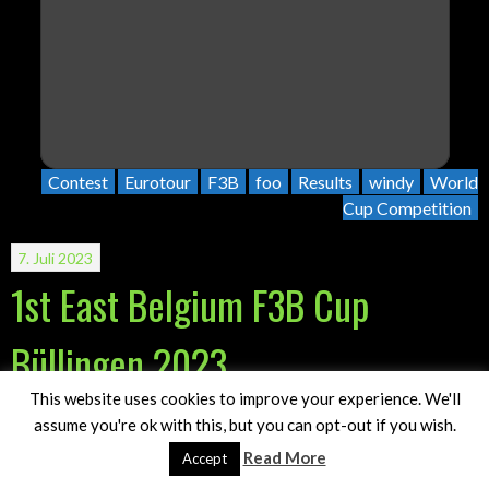
Contest
Eurotour
F3B
foo
Results
windy
World
Cup Competition
7. Juli 2023
1st East Belgium F3B Cup
Büllingen 2023
This website uses cookies to improve your experience. We'll
F3X Vault Ergebnisse
assume you're ok with this, but you can opt-out if you wish.
Von Christian Rieger:
Read More
Accept