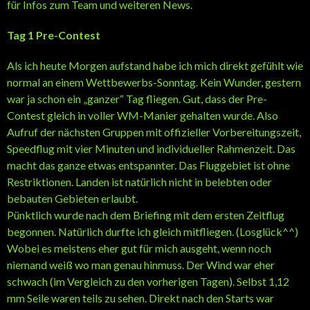
für Infos zum Team und weiteren News.
Tag 1 Pre-Contest
Als ich heute Morgen aufstand habe ich mich direkt gefühlt wie
normal an einem Wettbewerbs-Sonntag. Kein Wunder, gestern
war ja schon ein „ganzer“ Tag fliegen. Gut, dass der Pre-
Contest gleich in voller WM-Manier gehalten wurde. Also
Aufruf der nächsten Gruppen mit offizieller Vorbereitungszeit,
Speedflug mit vier Minuten und individueller Rahmenzeit. Das
macht das ganze etwas entspannter. Das Fluggebiet ist ohne
Restriktionen. Landen ist natürlich nicht in belebten oder
bebauten Gebieten erlaubt.
Pünktlich wurde nach dem Briefing mit dem ersten Zeitflug
begonnen. Natürlich durfte ich gleich mitfliegen. (Losglück^^)
Wobei es meistens eher gut für mich ausgeht, wenn noch
niemand weiß wo man genau hinmuss. Der Wind war eher
schwach (im Vergleich zu den vorherigen Tagen). Selbst 1,12
mm Seile waren teils zu sehen. Direkt nach den Starts war