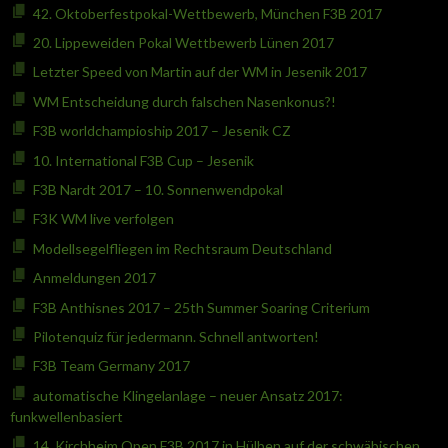
42. Oktoberfestpokal-Wettbewerb, München F3B 2017
20. Lippeweiden Pokal Wettbewerb Lünen 2017
Letzter Speed von Martin auf der WM in Jesenik 2017
WM Entscheidung durch falschen Nasenkonus?!
F3B worldchampioship 2017 – Jesenik CZ
10. International F3B Cup – Jesenik
F3B Nardt 2017 – 10. Sonnenwendpokal
F3K WM live verfolgen
Modellsegelfliegen im Rechtsraum Deutschland
Anmeldungen 2017
F3B Anthisnes 2017 – 25th Summer Soaring Criterium
Pilotenquiz für jedermann. Schnell antworten!
F3B Team Germany 2017
automatische Klingelanlage – neuer Ansatz 2017:
funkwellenbasiert
14. Kirchheim Open F3B 2017 in Hülben auf der schwäbischen