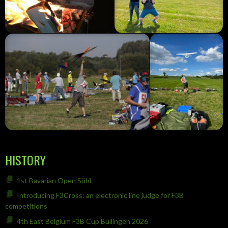
HISTORY
1st Bavarian Open Söhl
Introducing F3Cross: an electronic line judge for F3B
competitions
4th East Belgium F3B Cup Büllingen 2026