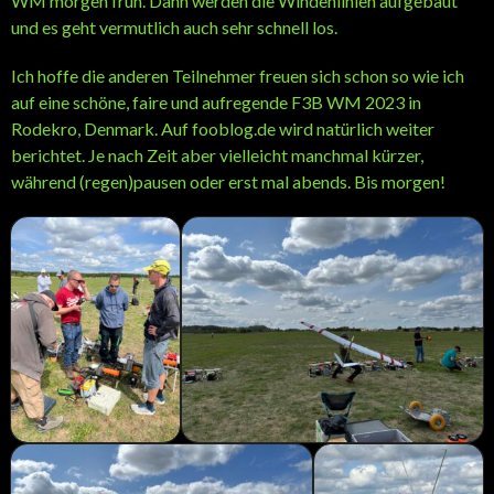
WM morgen früh. Dann werden die Windenlinien aufgebaut
und es geht vermutlich auch sehr schnell los.
Ich hoffe die anderen Teilnehmer freuen sich schon so wie ich
auf eine schöne, faire und aufregende F3B WM 2023 in
Rodekro, Denmark. Auf fooblog.de wird natürlich weiter
berichtet. Je nach Zeit aber vielleicht manchmal kürzer,
während (regen)pausen oder erst mal abends. Bis morgen!