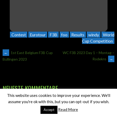
Contest
Eurotour
F3B
foo
Results
windy
World
Cup Competition
ARTIKEL-
←
1st East Belgium F3B Cup
WC F3B 2023 Day 1 – Montag –
Rodekro
→
Büllingen 2023
NAVIGATION
NEUESTE KOMMENTARE
This website uses cookies to improve your experience. We'll
Introducing F3Cross: an electronic line judge for F3B
assume you're ok with this, but you can opt-out if you wish.
competitions
zu
Introducing F3Cross: an electronic line judge for
Read More
F3B competitions
Accept