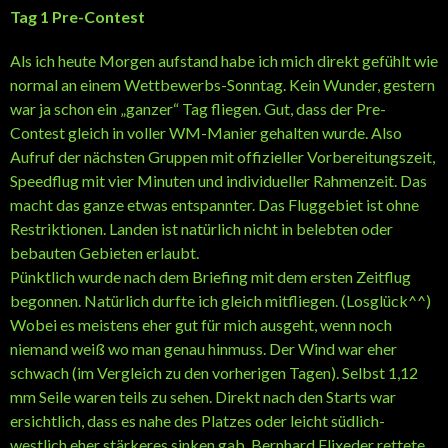
Tag 1 Pre-Contest
Als ich heute Morgen aufstand habe ich mich direkt gefühlt wie
normal an einem Wettbewerbs-Sonntag. Kein Wunder, gestern
war ja schon ein „ganzer“ Tag fliegen. Gut, dass der Pre-
Contest gleich in voller WM-Manier gehalten wurde. Also
Aufruf der nächsten Gruppen mit offizieller Vorbereitungszeit,
Speedflug mit vier Minuten und individueller Rahmenzeit. Das
macht das ganze etwas entspannter. Das Fluggebiet ist ohne
Restriktionen. Landen ist natürlich nicht in belebten oder
bebauten Gebieten erlaubt.
Pünktlich wurde nach dem Briefing mit dem ersten Zeitflug
begonnen. Natürlich durfte ich gleich mitfliegen. (Losglück^^)
Wobei es meistens eher gut für mich ausgeht, wenn noch
niemand weiß wo man genau hinmuss. Der Wind war eher
schwach (im Vergleich zu den vorherigen Tagen). Selbst 1,12
mm Seile waren teils zu sehen. Direkt nach den Starts war
ersichtlich, dass es nahe des Platzes oder leicht südlich-
westlich eher stärkeres sinken gab. Bernhard Flixeder rettete