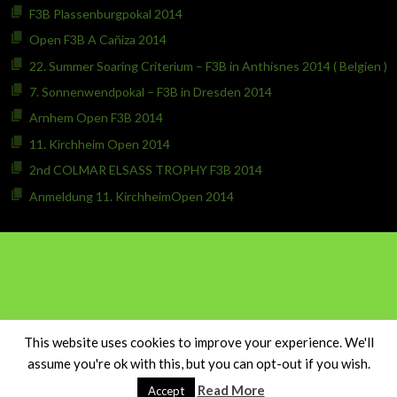
F3B Plassenburgpokal 2014
Open F3B A Cañiza 2014
22. Summer Soaring Criterium – F3B in Anthisnes 2014 ( Belgien )
7. Sonnenwendpokal – F3B in Dresden 2014
Arnhem Open F3B 2014
11. Kirchheim Open 2014
2nd COLMAR ELSASS TROPHY F3B 2014
Anmeldung 11. KirchheimOpen 2014
This website uses cookies to improve your experience. We'll
© 2026 FOOBLOG
assume you're ok with this, but you can opt-out if you wish.
ENTWORFEN VON THEMEBOY
Read More
Accept