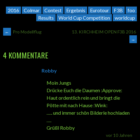
2016
Colmar
Contest
Ergebnis
Eurotour
F3B
foo
Results
World Cup Competition
worldcup
ARTIKEL-
←
Pro Modellflug
13. KIRCHHEIM OPEN F3B 2016
→
NAVIGATION
4 KOMMENTARE
Robby
Moin Jungs
Drücke Euch die Daumen :Approve:
Haut ordentlich rein und bringt die
Pötte mit nach Hause :Wink:
….. und immer schön Bilderle hochladen
….
Grüßl Robby
vor 10 Jahren