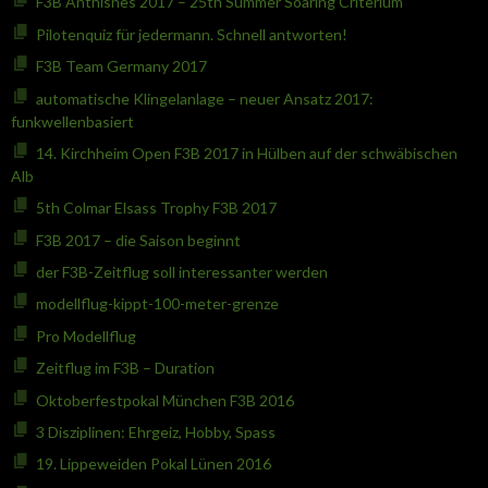
F3B Anthisnes 2017 – 25th Summer Soaring Criterium
Pilotenquiz für jedermann. Schnell antworten!
F3B Team Germany 2017
automatische Klingelanlage – neuer Ansatz 2017:
funkwellenbasiert
14. Kirchheim Open F3B 2017 in Hülben auf der schwäbischen
Alb
5th Colmar Elsass Trophy F3B 2017
F3B 2017 – die Saison beginnt
der F3B-Zeitflug soll interessanter werden
modellflug-kippt-100-meter-grenze
Pro Modellflug
Zeitflug im F3B – Duration
Oktoberfestpokal München F3B 2016
3 Disziplinen: Ehrgeiz, Hobby, Spass
19. Lippeweiden Pokal Lünen 2016