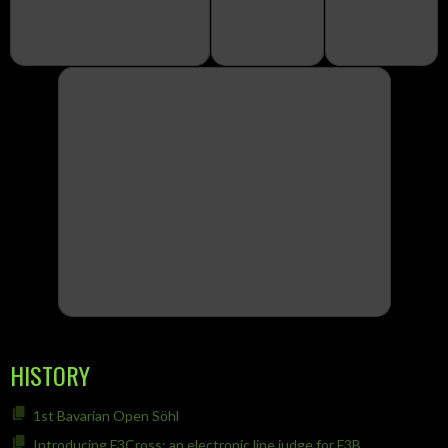
HISTORY
1st Bavarian Open Söhl
Introducing F3Cross: an electronic line judge for F3B