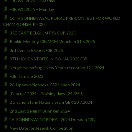
F3B WC 2025 – Tuesday
F3B WC 2025 – Monday
16TH SONNENWENDPOKAL PRE-CONTEST FOR WORLD
CHAMPIONSHIP 2025
3RD EAST BELGIUM F3B CUP 2025
Rookie Meeting F3B MCM München 31.5.2025
3rd Denmark Open F3B 2025
9TH HOHENSTOFFELN-POKAL 2025 F3B
Neujahrsempfang / New Year’s reception 12.1.2024
F3B Termine 2025
26. Lippeweidenpokal F3B Lünen 2024
„Foocup“ 2024 – Training days , 24./25.8.
Zwischenstand Nationalteam GER 20.7.2024
2nd East Belgium Büllingen 2024
15. SONNENWENDPOKAL 2024 Dresden F3B
New Date for Jesenik Competition