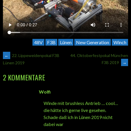
48V
F3B
Lünen
New Generation
Winch
ARTIKEL-
←
22. Lippeweidenpokal F3B
44. Oktoberfestpokal München
F3B 2019
→
Lünen 2019
NAVIGATION
2 KOMMENTARE
Wolfi
Winde mit brushless Antrieb … cool…
die hätte ich gerne live gesehen.
Schade daß ich in Lünen 2019 nicht
dabei war