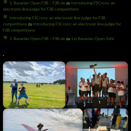
1. Bavarian Open F3B – F3B.de
zu
Introducing F3Cross: an
electronic line judge for F3B competitions
Introducing F3Cross: an electronic line judge for F3B
competitions
zu
Introducing F3Cross: an electronic line judge for
F3B competitions
1. Bavarian Open F3B – F3B.de
zu
1st Bavarian Open Söhl
.