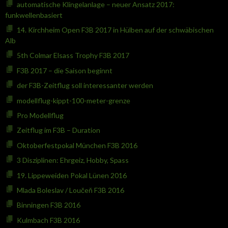
automatische Klingelanlage – neuer Ansatz 2017:
funkwellenbasiert
14. Kirchheim Open F3B 2017 in Hülben auf der schwäbischen
Alb
5th Colmar Elsass Trophy F3B 2017
F3B 2017 – die Saison beginnt
der F3B-Zeitflug soll interessanter werden
modellflug-kippt-100-meter-grenze
Pro Modellflug
Zeitflug im F3B – Duration
Oktoberfestpokal München F3B 2016
3 Disziplinen: Ehrgeiz, Hobby, Spass
19. Lippeweiden Pokal Lünen 2016
Mlada Boleslav / Loučeň F3B 2016
Binningen F3B 2016
Kulmbach F3B 2016