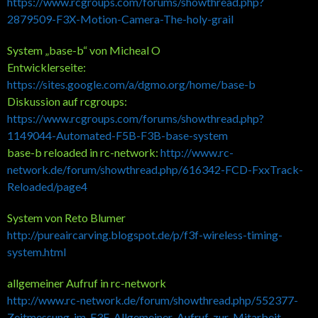
https://www.rcgroups.com/forums/showthread.php?
2879509-F3X-Motion-Camera-The-holy-grail
System „base-b“ von Micheal O
Entwicklerseite:
https://sites.google.com/a/dgmo.org/home/base-b
Diskussion auf rcgroups:
https://www.rcgroups.com/forums/showthread.php?
1149044-Automated-F5B-F3B-base-system
base-b reloaded in rc-network:
http://www.rc-
network.de/forum/showthread.php/616342-FCD-FxxTrack-
Reloaded/page4
System von Reto Blumer
http://pureaircarving.blogspot.de/p/f3f-wireless-timing-
system.html
allgemeiner Aufruf in rc-network
http://www.rc-network.de/forum/showthread.php/552377-
Zeitmessung-im-F3F-Allgemeiner-Aufruf-zur-Mitarbeit