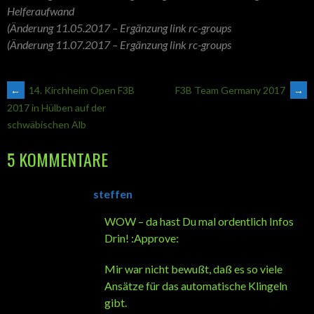
Helferaufwand
(Änderung 11.05.2017 – Ergänzung link rc-groups
(Änderung 11.07.2017 – Ergänzung link rc-groups
ARTIKEL-
←
14. Kirchheim Open F3B
F3B Team Germany 2017
→
2017 in Hülben auf der
schwäbischen Alb
NAVIGATION
5 KOMMENTARE
steffen
WOW – da hast Du mal ordentlich Infos
Drin! :Approve:
Mir war nicht bewußt, daß es so viele
Ansätze für das automatische Klingeln
gibt.