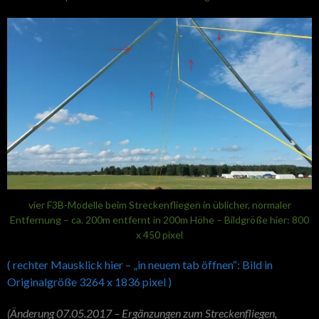
vier F3B-Modelle beim Streckenfliegen in üblicher, normaler
Entfernung – ca. 200m entfernt in 200m Höhe – Bildgröße hier: 800
x 450 pixel
( rechter Mausklick hier – „in neuem tab öffnen“: Bild in
Originalgröße 3264 x 1836 pixel )
(Änderung 07.05.2017 – Ergänzungen zum Streckenfliegen,