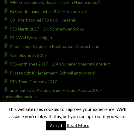
WM Entscheidung durch falschen Nasenkonus?!
F3B worldchampioship 2017 – Jesenik CZ
10. International F3B Cup – Jesenik
F3B Nardt 2017 – 10. Sonnenwendpokal
F3K WM live verfolgen
Modellsegelfliegen im Rechtsraum Deutschland
Anmeldungen 2017
F3B Anthisnes 2017 – 25th Summer Soaring Criterium
Pilotenquiz für jedermann. Schnell antworten!
F3B Team Germany 2017
automatische Klingelanlage – neuer Ansatz 2017:
funkwellenbasiert
14. Kirchheim Open F3B 2017 in Hülben auf der schwäbischen
This website uses cookies to improve your experience. We'll
Alb
assume you're ok with this, but you can opt-out if you wish.
5th Colmar Elsass Trophy F3B 2017
Read More
Accept
F3B 2017 – die Saison beginnt