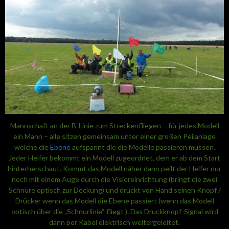
Mannschaft an der B-Linie zum Streckenfliegen – für jedes Modell
ein Mann – alle sitzen gemeinsam unter einer großen Peilanlage
welche die
Ebene
aufspannt die die Modelle passieren müssen.
Jeder Helfer bekommt ein Modell zugeordnet, dem er ab dem Start
hinterherschaut. Kommt das Modell näher dann peilt der Helfer nur
noch mit einem Auge durch die Visiereinrichtung (bringt die zwei
Schnüre optisch zur Deckung) und drückt von Hand seinen Knopf /
Drücker wenn das Modell die Ebene passiert (wenn das Modell
optisch über die „Schnurlinie“ fliegt ). Das Druckknopf-Signal wird
dann per Kabel elektrisch weitergeleitet.