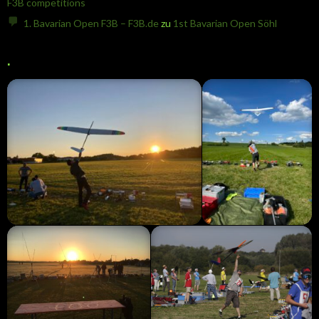
F3B competitions
1. Bavarian Open F3B – F3B.de
zu
1st Bavarian Open Söhl
.