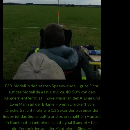
F3B-Modell in der letzten Speedwende – gute Sicht
auf das Modell da es nur nur ca. 40-50m von den
Klinglern entfernt ist – Zwei Mann an der A-Linie und
zwei Mann an der B-Linie – wenn Drücker1 von
Drücker2 nicht mehr wie 0,3 Sekunden auseinander
liegen ist das Signal gültig und es erschallt ein Hupton
in Kombination mit einem Lichtsignal (Lampe) – hier
die Perspektive aus der Sicht eines Klinglers