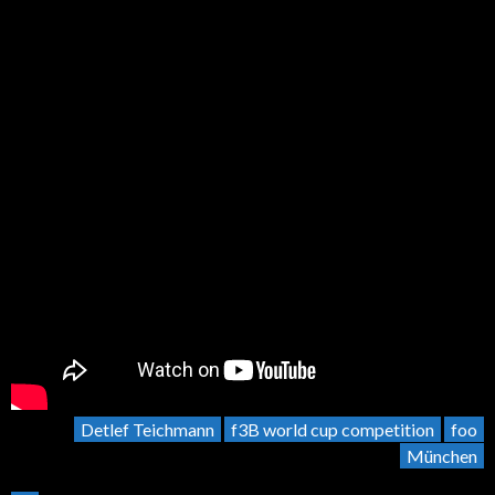
Detlef Teichmann
f3B world cup competition
foo
München