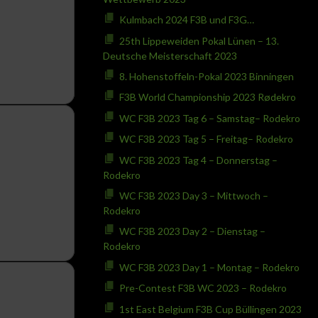
Kulmbach 2024 F3B und F3G…
25th Lippeweiden Pokal Lünen – 13.
Deutsche Meisterschaft 2023
8. Hohenstoffeln-Pokal 2023 Binningen
F3B World Championship 2023 Rødekro
WC F3B 2023 Tag 6 – Samstag– Rodekro
WC F3B 2023 Tag 5 – Freitag– Rodekro
WC F3B 2023 Tag 4 – Donnerstag –
Rodekro
WC F3B 2023 Day 3 – Mittwoch –
Rodekro
WC F3B 2023 Day 2 – Dienstag –
Rodekro
WC F3B 2023 Day 1 – Montag – Rodekro
Pre-Contest F3B WC 2023 – Rodekro
1st East Belgium F3B Cup Büllingen 2023