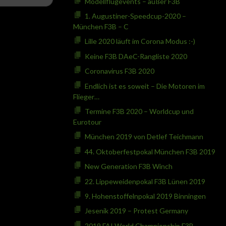
Modellflugevents – außer F3B
1. Augustiner-Speedcup-2020 –
München F3B – C
Lille 2020 läuft im Corona Modus :-)
Keine F3B DAeC-Rangliste 2020
Coronavirus F3B 2020
Endlich ist es soweit – Die Motoren im
Flieger…
Termine F3B 2020 – Worldcup und
Eurotour
München 2019 von Detlef Teichmann
44. Oktoberfestpokal München F3B 2019
New Generation F3B Winch
22. Lippeweidenpokal F3B Lünen 2019
9. Hohenstoffelnpokal 2019 Binningen
Jesenik 2019 – Protest Germany
2019 FAI World Championship F3B