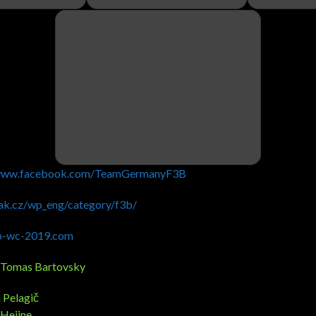
/www.facebook.com/TeamGermanyF3B
ak.cz/wp_eng/category/f3b/
b-wc-2019.com
: Tomas Bartovsky
 Pelagič
 Heijne