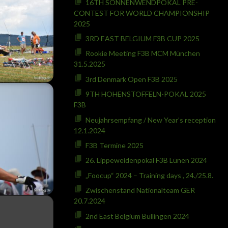
16TH SONNENWENDPOKAL PRE-
CONTEST FOR WORLD CHAMPIONSHIP
2025
3RD EAST BELGIUM F3B CUP 2025
Rookie Meeting F3B MCM München
31.5.2025
3rd Denmark Open F3B 2025
9TH HOHENSTOFFELN-POKAL 2025
F3B
Neujahrsempfang / New Year’s reception
12.1.2024
F3B Termine 2025
26. Lippeweidenpokal F3B Lünen 2024
„Foocup“ 2024 – Training days , 24./25.8.
Zwischenstand Nationalteam GER
20.7.2024
2nd East Belgium Büllingen 2024