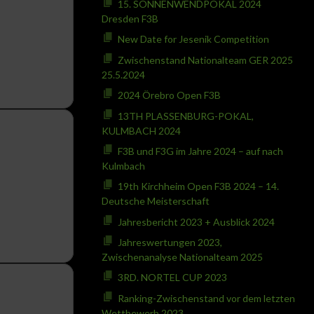
15. SONNENWENDPOKAL 2024
Dresden F3B
New Date for Jesenik Competition
Zwischenstand Nationalteam GER 2025
25.5.2024
2024 Örebro Open F3B
13TH PLASSENBURG-POKAL,
KULMBACH 2024
F3B und F3G im Jahre 2024 – auf nach
Kulmbach
19th Kirchheim Open F3B 2024 – 14.
Deutsche Meisterschaft
Jahresbericht 2023 + Ausblick 2024
Jahreswertungen 2023,
Zwischenanalyse Nationalteam 2025
3RD. NORTEL CUP 2023
Ranking-Zwischenstand vor dem letzten
Wettbewerb 2023