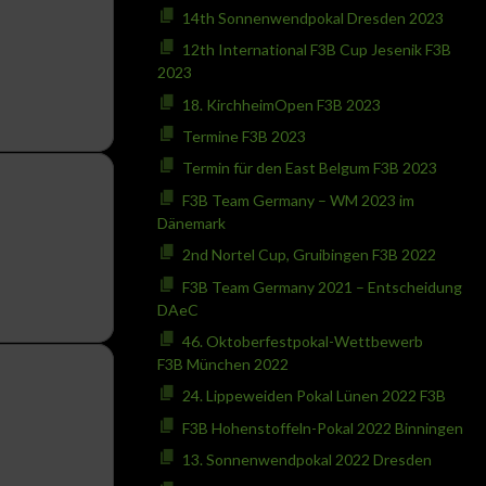
14th Sonnenwendpokal Dresden 2023
12th International F3B Cup Jesenik F3B
2023
18. KirchheimOpen F3B 2023
Termine F3B 2023
Termin für den East Belgum F3B 2023
F3B Team Germany – WM 2023 im
Dänemark
2nd Nortel Cup, Gruibingen F3B 2022
F3B Team Germany 2021 – Entscheidung
DAeC
46. Oktoberfestpokal-Wettbewerb
F3B München 2022
24. Lippeweiden Pokal Lünen 2022 F3B
F3B Hohenstoffeln-Pokal 2022 Binningen
13. Sonnenwendpokal 2022 Dresden