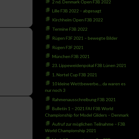
2 nd. Denmark Open F3B 2022
Lille F3B 2022 – abgesagt
Kirchheim Open F3B 2022
Termine F3B 2022
Rügen F3F 2021 – bewegte Bilder
Rügen F3F 2021
München F3B 2021
23. Lippeweidenpokal F3B Lünen 2021
1. Nortel Cup F3B 2021
10 kleine Wettbewerbe… da waren es
nur noch 3
Rahmenausschreibung F3B 2021
Bulletin 1 – 2021 FAI F3B World
Championship for Model Gliders – Denmark
Aufruf zur möglichen Teilnahme – F3B
World Championship 2021