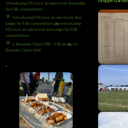
Gruppe starten
Introducing F3Cross: an electronic line judge
for F3B competitions
Introducing F3Cross: an electronic line
judge for F3B competitions
zu
Introducing
F3Cross: an electronic line judge for F3B
competitions
1. Bavarian Open F3B – F3B.de
zu
1st
Bavarian Open Söhl
.
Startliste R
1