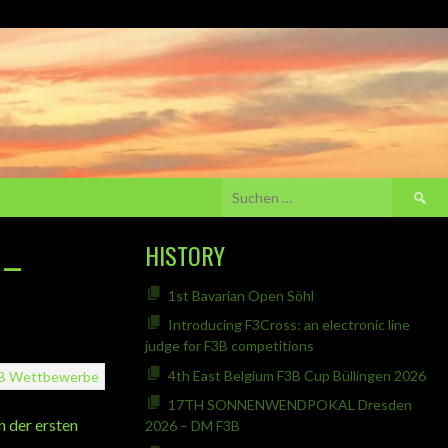
Suchen
nach:
 –
HISTORY
1st Bavarian Open Söhl
Introducing F3Cross: an electronic line
judge for F3B competitions
4th East Belgium F3B Cup Büllingen 2026
B
Wettbewerbe
17TH SONNENWENDPOKAL Dresden
n der ersten
2026 – DM F3B