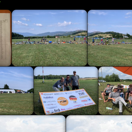
.
unde