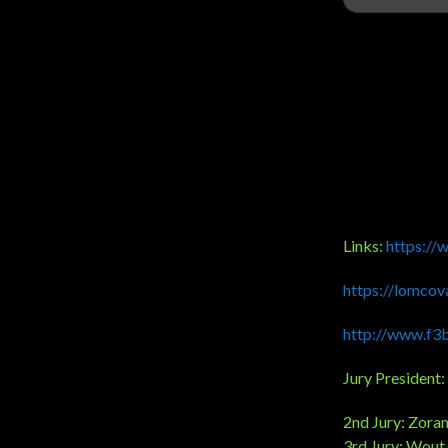
Links:
https:/
https://lomcov
http://www.f3
Jury President
2nd Jury: Zoran
3rd Jury: Wout