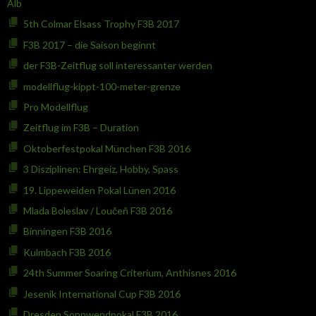
Alb
5th Colmar Elsass Trophy F3B 2017
F3B 2017 – die Saison beginnt
der F3B-Zeitflug soll interessanter werden
modellflug-kippt-100-meter-grenze
Pro Modellflug
Zeitflug im F3B – Duration
Oktoberfestpokal München F3B 2016
3 Disziplinen: Ehrgeiz, Hobby, Spass
19. Lippeweiden Pokal Lünen 2016
Mlada Boleslav / Loučeň F3B 2016
Binningen F3B 2016
Kulmbach F3B 2016
24th Summer Soaring Criterium, Anthisnes 2016
Jesenik International Cup F3B 2016
Dresden Sonnwendpokal F3B 2016