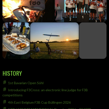
HISTORY
1st Bavarian Open Söhl
Introducing F3Cross: an electronic line judge for F3B
competitions
4th East Belgium F3B Cup Büllingen 2026