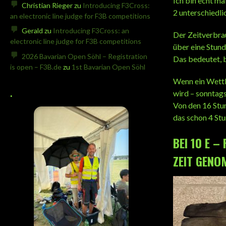
Ich bin echt ma
Christian Rieger
zu
Introducing F3Cross:
2 unterschiedl
an electronic line judge for F3B competitions
Gerald
zu
Introducing F3Cross: an
Der Zeitverbra
electronic line judge for F3B competitions
über eine Stund
2026 Bavarian Open Söhl – Registration
Das bedeutet, b
is open – F3B.de
zu
1st Bavarian Open Söhl
Wenn ein Wettb
.
wird – sonntag
Von den 16 Stun
das schon 4 Stu
BEI 10 E –
ZEIT GENOM