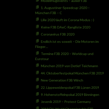
Modellflugevents – außer F3B
1. Augustiner-Speedcup-2020 –
München F3B – C
Lille 2020 läuft im Corona Modus :-)
Keine F3B DAeC-Rangliste 2020
Coronavirus F3B 2020
Endlich ist es soweit – Die Motoren im
Flieger…
Termine F3B 2020 – Worldcup und
Eurotour
München 2019 von Detlef Teichmann
44. Oktoberfestpokal München F3B 2019
New Generation F3B Winch
22. Lippeweidenpokal F3B Lünen 2019
9. Hohenstoffelnpokal 2019 Binningen
Jesenik 2019 – Protest Germany
2019 FAI World Championship F3B