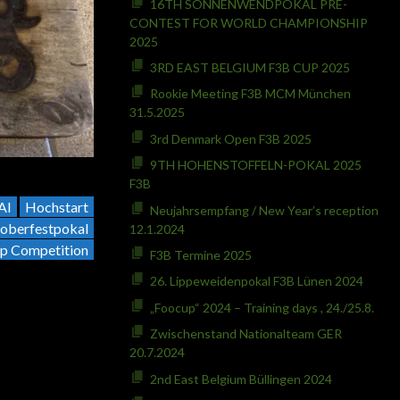
16TH SONNENWENDPOKAL PRE-
CONTEST FOR WORLD CHAMPIONSHIP
2025
3RD EAST BELGIUM F3B CUP 2025
Rookie Meeting F3B MCM München
31.5.2025
3rd Denmark Open F3B 2025
9TH HOHENSTOFFELN-POKAL 2025
F3B
AI
Hochstart
Neujahrsempfang / New Year’s reception
oberfestpokal
12.1.2024
p Competition
F3B Termine 2025
26. Lippeweidenpokal F3B Lünen 2024
„Foocup“ 2024 – Training days , 24./25.8.
Zwischenstand Nationalteam GER
20.7.2024
2nd East Belgium Büllingen 2024