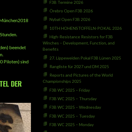
F3B Termine 2026
Örebro Open F3B 2026
Nybøl Open F3B 2026
n München2018
10TH HOHENSTOFFELN-POKAL 2026
 Stunden.
High-Resistance Resistors for F3B
Winches – Development, Function, and
den) beendet
Benefits
n.
27. Lippeweiden Pokal F3B Lünen 2025
 Piloten) sind
Rangliste für 2027 und DM 2025
Reports and Pictures of the World
RTEL DER
Championships 2025
F3B WC 2025 – Friday
F3B WC 2025 – Thursday
F3B WC 2025 – Wednesday
F3B WC 2025 – Tuesday
F3B WC 2025 – Monday