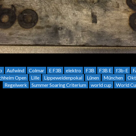
b
Aufwind
Colmar
E F3B
elektro
F3B
F3B E
f3b-E
F
rchheim Open
Lille
Lippeweidenpokal
Lünen
München
Okt
Regelwerk
Summer Soaring Criterium
world cup
World Cu