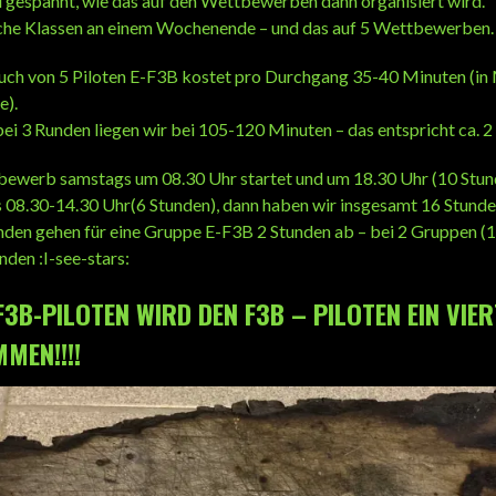
l gespannt, wie das auf den Wettbewerben dann organisiert wird.
iche Klassen an einem Wochenende – und das auf 5 Wettbewerben.
uch von 5 Piloten E-F3B kostet pro Durchgang 35-40 Minuten (i
e).
ei 3 Runden liegen wir bei 105-120 Minuten – das entspricht ca. 2
ewerb samstags um 08.30 Uhr startet und um 18.30 Uhr (10 Stun
s 08.30-14.30 Uhr(6 Stunden), dann haben wir insgesamt 16 Stunde
den gehen für eine Gruppe E-F3B 2 Stunden ab – bei 2 Gruppen (10
nden :I-see-stars:
 F3B-PILOTEN WIRD DEN F3B – PILOTEN EIN VIE
MEN!!!!