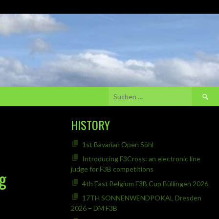
Suchen
nach:
HISTORY
1st Bavarian Open Söhl
Introducing F3Cross: an electronic line
judge for F3B competitions
g
4th East Belgium F3B Cup Büllingen 2026
17TH SONNENWENDPOKAL Dresden
2026 – DM F3B