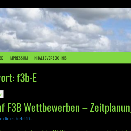
3B
IMPRESSUM
INHALTSVERZEICHNIS
ort:
f3b-E
9
uf F3B Wettbewerben – Zeitplanun
e die es betrifft.