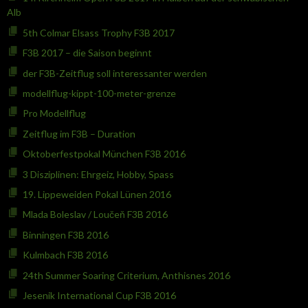
Alb
5th Colmar Elsass Trophy F3B 2017
F3B 2017 – die Saison beginnt
der F3B-Zeitflug soll interessanter werden
modellflug-kippt-100-meter-grenze
Pro Modellflug
Zeitflug im F3B – Duration
Oktoberfestpokal München F3B 2016
3 Disziplinen: Ehrgeiz, Hobby, Spass
19. Lippeweiden Pokal Lünen 2016
Mlada Boleslav / Loučeň F3B 2016
Binningen F3B 2016
Kulmbach F3B 2016
24th Summer Soaring Criterium, Anthisnes 2016
Jesenik International Cup F3B 2016