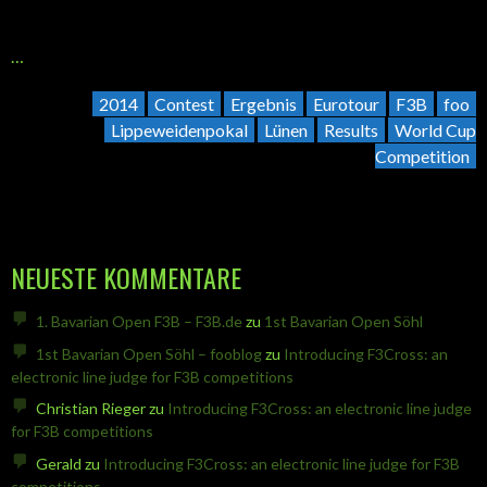
…
2014
Contest
Ergebnis
Eurotour
F3B
foo
Lippeweidenpokal
Lünen
Results
World Cup
Competition
NEUESTE KOMMENTARE
1. Bavarian Open F3B – F3B.de
zu
1st Bavarian Open Söhl
1st Bavarian Open Söhl – fooblog
zu
Introducing F3Cross: an
electronic line judge for F3B competitions
Christian Rieger
zu
Introducing F3Cross: an electronic line judge
for F3B competitions
Gerald
zu
Introducing F3Cross: an electronic line judge for F3B
competitions