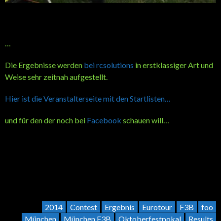
…
Die Ergebnisse werden
bei rcsolutions
in erstklassiger Art und
Weise sehr zeitnah aufgestellt.
Hier ist die Veranstalterseite mit den Startlisten…
und für den der noch bei
Facebook
schauen will…
2014
Contest
Ergebnis
Eurotour
F3B
foo
München
München F3B
Oktoberfestpokal
Results