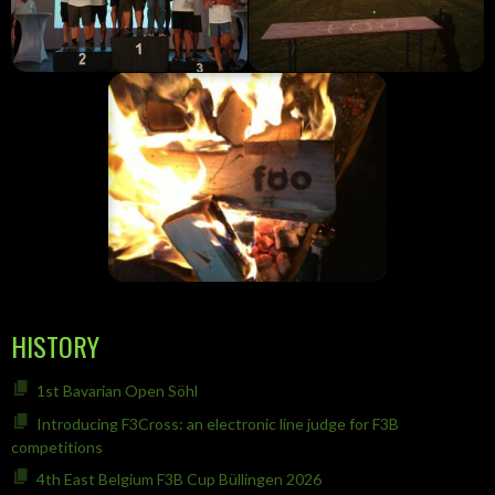
HISTORY
1st Bavarian Open Söhl
Introducing F3Cross: an electronic line judge for F3B
competitions
4th East Belgium F3B Cup Büllingen 2026