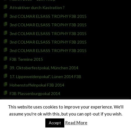
Attraktiver durch Kastration ?
3nd COLMAR ELSASS TROPHY F3B 2015
3nd COLMAR ELSASS TROPHY F3B 2015
3nd COLMAR ELSASS TROPHY F3B 2015
3nd COLMAR ELSASS TROPHY F3B 2015
3nd COLMAR ELSASS TROPHY F3B 2015
F3B Termine 2015
39. Oktoberfestpokal, München 2014
17. Lippeweidenpokal”, Lünen 2014 F3B
Hohenstoffelnpokal F3B 2014
F3B Plassenburgpokal 2014
Open F3B A Cañiza 2014
This website uses cookies to improve your experience. We'll
22. Summer Soaring Criterium – F3B in Anthisnes 2014 ( Belgien )
assume you're ok with this, but you can opt-out if you wish.
7. Sonnenwendpokal – F3B in Dresden 2014
Read More
Accept
Arnhem Open F3B 2014