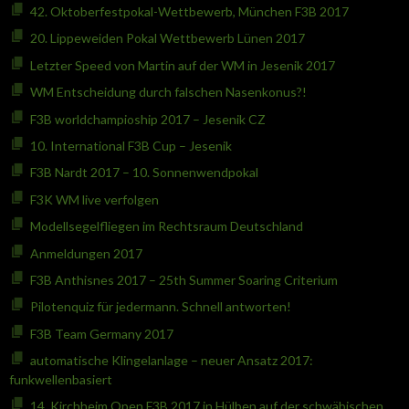
42. Oktoberfestpokal-Wettbewerb, München F3B 2017
20. Lippeweiden Pokal Wettbewerb Lünen 2017
Letzter Speed von Martin auf der WM in Jesenik 2017
WM Entscheidung durch falschen Nasenkonus?!
F3B worldchampioship 2017 – Jesenik CZ
10. International F3B Cup – Jesenik
F3B Nardt 2017 – 10. Sonnenwendpokal
F3K WM live verfolgen
Modellsegelfliegen im Rechtsraum Deutschland
Anmeldungen 2017
F3B Anthisnes 2017 – 25th Summer Soaring Criterium
Pilotenquiz für jedermann. Schnell antworten!
F3B Team Germany 2017
automatische Klingelanlage – neuer Ansatz 2017:
funkwellenbasiert
14. Kirchheim Open F3B 2017 in Hülben auf der schwäbischen