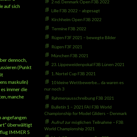
2 nd. Denmark Open F3B 2022
e auf sich
Lille F3B 2022 – abgesagt
Kirchheim Open F3B 2022
Termine F3B 2022
Rügen F3F 2021 – bewegte Bilder
Rügen F3F 2021
München F3B 2021
aber dennoch,
23. Lippeweidenpokal F3B Lünen 2021
ussieren (Punkt
1. Nortel Cup F3B 2021
it
tens maskulin)
10 kleine Wettbewerbe… da waren es
 es immer die
nur noch 3
 ten, manche
Rahmenausschreibung F3B 2021
Bulletin 1 – 2021 FAI F3B World
Championship for Model Gliders – Denmark
en angefangen
Aufruf zur möglichen Teilnahme – F3B
art“ überwältigt
World Championship 2021
enflug IMMER 5