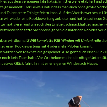
okies aus dem vergangen Jahr hat sich mittlerweile etabliert und sc
 gesammelt! Der Beweis dafür dass man auch ohne große Vorken
und Talent erste Erfolge feiern kann. Auf den Wettbewerben in Lü
 wir wieder eine Rookiewertung anbieten und hoffen auf neue Ge
 zu motivieren und um euch den Einstieg schmackhaft zu machen w
Wettbewerben fette Sachpreise geben die unter den Rookies verlo
aben wir diesmal
ZWEI komplette F3B Winden mit Umlenkrolle
die
 zu einer Rookiewertung mit 4 oder mehr Piloten kommt.
le wurden von Max Steidle gespendet. Also gebt euch einen Ruck 
hr noch kein Team habt. Vor Ort bekommt ihr alle nötige Unterstü
it etwas Glück fahrt ihr mit einer eigenen Winde nach Hause.