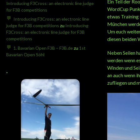
Ein Teil der Ro
Introducing F3Cross: an electronic line judge
WordCup Punkte
for F3B competitions
etwas Training 
Introducing F3Cross: an electronic line
München werden
judge for F3B competitions
zu
Introducing
Um euch weiter
F3Cross: an electronic line judge for F3B
diesen beiden 
competitions
1. Bavarian Open F3B – F3B.de
zu
1st
Neben Seilen h
Bavarian Open Söhl
werden wenn es
.
Winden und Sei
an auch wenn i
zufliegen und m