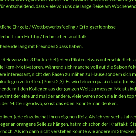
ür entscheidend, dass viele von uns die lange Reise am Wochenend
tliche Ehrgeiz / Wettbewerbsfeeling / Erfolgserlebnisse
enheit zum Hobby / technischer smalltalk
henende lang mit Freunden Spass haben.
die Relevanz der 3 Punkte bei jedem Piloten etwas unterschiedlich, 
ie Kern-Motivatoren. Während sich manche voll auf die Saison fok
ndere interessant, nicht den Rasen zu mähen zu Hause sondern sich m
llegen zu treffen. (Punkt2,3) Es wird einem quasi erlaubt (meis
nende mit den Kollegen aus der ganzen Welt zu messen. Meist sind
ewinnt der eine und mal der andere, viele waren noch nie in den top
 der Mitte irgendwo, so ist das eben, könnte man denken.
plinen, jede einzelne hat Ihren eigenen Reiz. Als ich vor sechs Jahr
eger an orangene Seile zu hängen, hat mich schon der Kraftakt „St
ernoch. Als ich dann nicht verstehen konnte wie andere im Streck