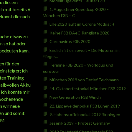
Modellflugevents – außer F3B
zu diesem
ch mit bereits 6
1. Augustiner-Speedcup-2020 –
München F3B – C
bekannt die nach
Lille 2020 läuft im Corona Modus :-)
Keine F3B DAeC-Rangliste 2020
suche etwas zu
Coronavirus F3B 2020
n so hat oder
bedeuten kann.
Endlich ist es soweit – Die Motoren im
Flieger…
en für den
Termine F3B 2020 – Worldcup und
insteiger; ich
Eurotour
ten Training
München 2019 von Detlef Teichmann
 halbvollen Akku
44. Oktoberfestpokal München F3B 2019
 ich konnte mir
New Generation F3B Winch
fwochenende
n wir neue
22. Lippeweidenpokal F3B Lünen 2019
en und somit
9. Hohenstoffelnpokal 2019 Binningen
MCM
Jesenik 2019 – Protest Germany
2019 FAI World Championship F3B