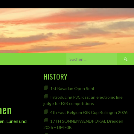
Suchen
nach:
HISTORY
1st Bavarian Open Söhl
Introducing F3Cross: an electronic line
judge for F3B competitions
nen
4th East Belgium F3B Cup Büllingen 2026
en, Lünen und
17TH SONNENWENDPOKAL Dresden
2026 – DM F3B