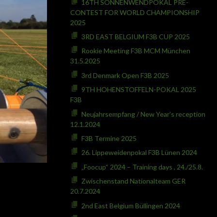
16TH SONNENWENDPOKAL PRE-
CONTEST FOR WORLD CHAMPIONSHIP
2025
3RD EAST BELGIUM F3B CUP 2025
Rookie Meeting F3B MCM München
31.5.2025
3rd Denmark Open F3B 2025
9TH HOHENSTOFFELN-POKAL 2025
F3B
Neujahrsempfang / New Year’s reception
12.1.2024
F3B Termine 2025
26. Lippeweidenpokal F3B Lünen 2024
„Foocup“ 2024 – Training days , 24./25.8.
Zwischenstand Nationalteam GER
20.7.2024
2nd East Belgium Büllingen 2024