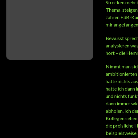
Strecken mehr f
Thema, steigend
Jahren F3B-Karr
mir angefangen
Bewusst spreche
analysieren was
hört – die Hem
Nimmt man sich
ambitionierten 
hatte nichts a
hatte ich dann 
und nichts funk
dann immer wie
abholen. Ich de
Kollegen sehen
die preisliche 
beispielsweise,