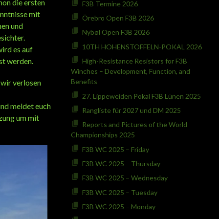
hon die ersten
F3B Termine 2026
ntnisse mit
Örebro Open F3B 2026
nen und
Nybøl Open F3B 2026
sichter.
10TH HOHENSTOFFELN-POKAL 2026
ird es auf
st werden.
High-Resistance Resistors for F3B
Winches – Development, Function, and
Benefits
 wir verlosen
27. Lippeweiden Pokal F3B Lünen 2025
und meldet euch
Rangliste für 2027 und DM 2025
tzung um mit
Reports and Pictures of the World
Championships 2025
F3B WC 2025 – Friday
F3B WC 2025 – Thursday
F3B WC 2025 – Wednesday
F3B WC 2025 – Tuesday
F3B WC 2025 – Monday