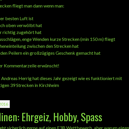
ecken fliegt man dann wenn man:
der besten Luft ist
ach oben verwölbt hat
 richtig zugehört hat
usschlägen, enge Wenden kurze Strecken (min 150 m) fliegt
heneinteilung zwischen den Strecken hat
n den Peilern ein großzügiges Geschenk gemacht hat
er Kommentarzeile erwünscht!
Andreas Herrig hat dieses Jahr gezeigt wie es funktioniert mit
igen 39 Strecken in Kirchheim
2016
linen: Ehrgeiz, Hobby, Spass
eht sicherlich gerne auf einen F3B Wettbewerb, aber warum eigent