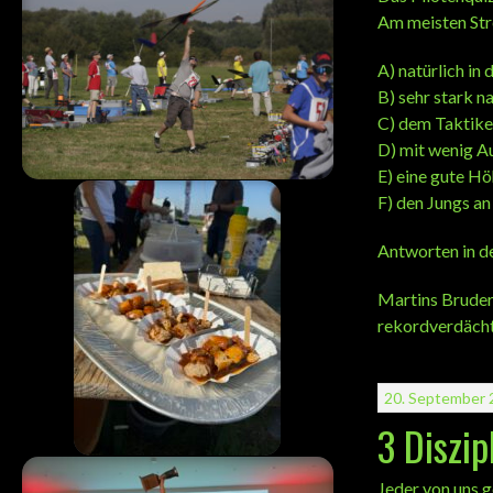
Am meisten Str
A) natürlich in 
B) sehr stark n
C) dem Taktiker
D) mit wenig A
E) eine gute Hö
F) den Jungs a
Antworten in d
Martins Bruder 
rekordverdächt
20. September 
3 Diszip
Jeder von uns g