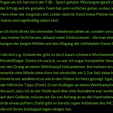
logen als ich, hat mich der F3B – Sport gehabt. Wissbegierigkeit 
er Erfolg und ein geniales Team hat sein restliches getan, sodass i
iere einer der Jungstars bin. Leider sind mir (fast) keine Piloten 
 haben und regelmäßig dabei sind.
 ich nicht direkt die sinkenden Teilnehmerzahlen an, sondern ver
 aus meiner Sicht heraus, anhand vieler Diskussionen – die man ebe
mungen der jungen Wilden und den Abgang der mittelalten Hasen 
 die drei o.g. Gründe her, gibt es doch kaum schönere Wochenend
Modellflieger. Denke ich zurück, so war ich sogar kompletter Neue
usser den Drang an einem Wettkampf teilzunehmen. Bei meinem ers
immerhin eine Winde ohne Kern bei windstille, ein 1,3 er Seil, einen
tionierte nur annähernd so wie in den Videos im Netz gezeigt. Egal,
der hilfreiche Tipps (Punkt 2) von Kollegen an einem Wettkamp
nke auch, dass ich an der Stelle auch eher eine Ausnahme war, wolle
 auf dem Gelände, müssen wir Sie von Anfang an an die Hand nehm
Hürde etwas puffern. Dafür gibt es bereits super Initiativen des 
 die mit Ihrem Schnuppertagen einiges tun.