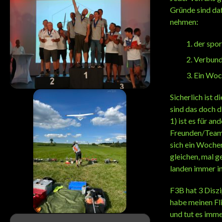
Gründe sind daf
nehmen:
der spor
Verbund
Ein Woc
Sicherlich ist 
sind das doch d
1) ist es für a
Freunden/Teamko
sich ein Woche
gleichen, mal g
landen immer in
F3B hat 3 Diszi
habe meinen Fli
und tut es imm