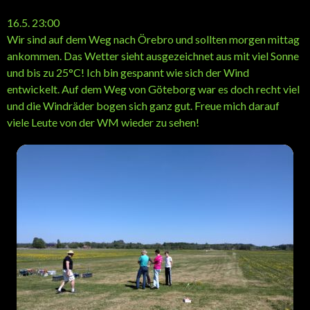
16.5. 23:00
Wir sind auf dem Weg nach Örebro und sollten morgen mittag
ankommen. Das Wetter sieht ausgezeichnet aus mit viel Sonne
und bis zu 25°C! Ich bin gespannt wie sich der Wind
entwickelt. Auf dem Weg von Göteborg war es doch recht viel
und die Windräder bogen sich ganz gut. Freue mich darauf
viele Leute von der WM wieder zu sehen!