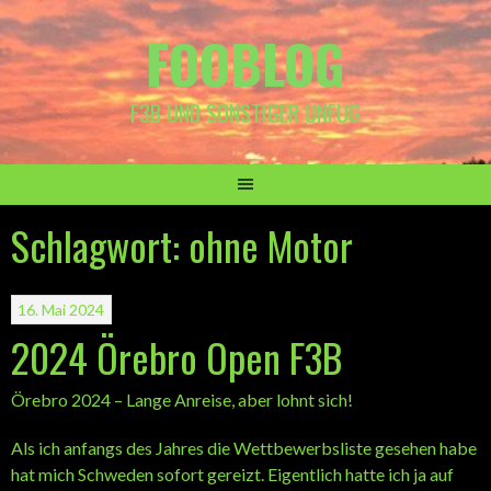
Springe
FOOBLOG
zum
Inhalt
F3B UND SONSTIGER UNFUG
Schlagwort:
ohne Motor
16. Mai 2024
2024 Örebro Open F3B
Örebro 2024 – Lange Anreise, aber lohnt sich!
Als ich anfangs des Jahres die Wettbewerbsliste gesehen habe
hat mich Schweden sofort gereizt. Eigentlich hatte ich ja auf