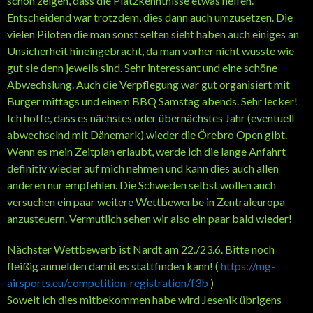
schon zeigen, dass die Platzkenntnisse etwas helfen.
Entscheidend war trotzdem, dies dann auch umzusetzen. Die
vielen Piloten die man sonst selten sieht haben auch einiges an
Unsicherheit hineingebracht, da man vorher nicht wusste wie
gut sie denn jeweils sind. Sehr interessant und eine schöne
Abwechslung. Auch die Verpflegung war gut organisiert mit
Burger mittags und einem BBQ Samstag abends. Sehr lecker!
Ich hoffe, dass es nächstes oder übernächstes Jahr (eventuell
abwechselnd mit Dänemark) wieder die Örebro Open gibt.
Wenn es mein Zeitplan erlaubt, werde ich die lange Anfahrt
definitiv wieder auf mich nehmen und kann dies auch allen
anderen nur empfehlen. Die Schweden selbst wollen auch
versuchen ein paar weitere Wettbewerbe in Zentraleuropa
anzusteuern. Vermutlich sehen wir also ein paar bald wieder!
Nächster Wettbewerb ist Nardt am 22./23.6. Bitte noch
fleißig anmelden damit es stattfinden kann! (
https://mg-
airsports.eu/competition-registration/f3b
)
Soweit ich dies mitbekommen habe wird Jesenik übrigens