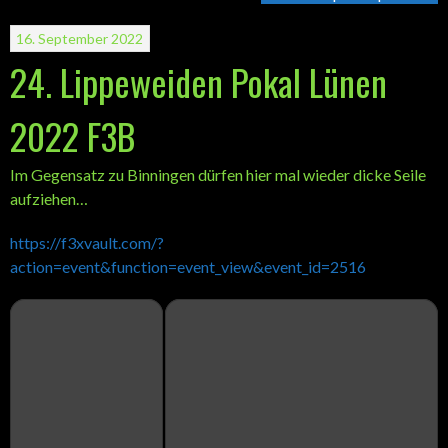
16. September 2022
24. Lippeweiden Pokal Lünen
2022 F3B
Im Gegensatz zu Binningen dürfen hier mal wieder dicke Seile
aufziehen…
https://f3xvault.com/?
action=event&function=event_view&event_id=2516