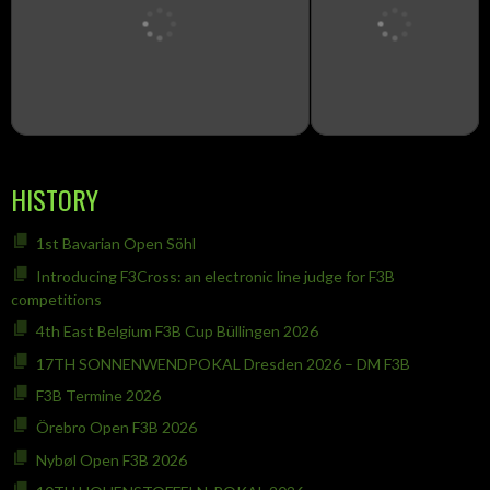
HISTORY
1st Bavarian Open Söhl
Introducing F3Cross: an electronic line judge for F3B
competitions
4th East Belgium F3B Cup Büllingen 2026
17TH SONNENWENDPOKAL Dresden 2026 – DM F3B
F3B Termine 2026
Örebro Open F3B 2026
Nybøl Open F3B 2026