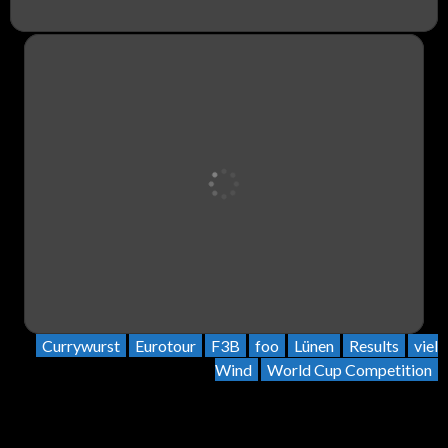
Currywurst
Eurotour
F3B
foo
Lünen
Results
viel
Wind
World Cup Competition