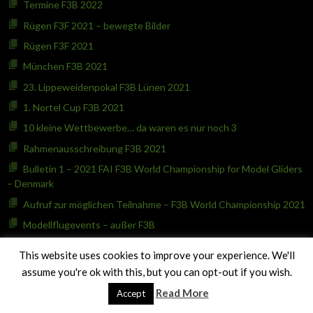
Termine F3B 2022
Rügen F3F 2021 – bewegte Bilder
Rügen F3F 2021
München F3B 2021
23. Lippeweidenpokal F3B Lünen 2021
1. Nortel Cup F3B 2021
10 kleine Wettbewerbe… da waren es nur noch 3
Rahmenausschreibung F3B 2021
Bulletin 1 – 2021 FAI F3B World Championship for Model Gliders
– Denmark
Aufruf zur möglichen Teilnahme – F3B World Championship 2021
Modellflugevents – außer F3B
1. Augustiner-Speedcup-2020 – München F3B – C
This website uses cookies to improve your experience. We'll
Lille 2020 läuft im Corona Modus :-)
assume you're ok with this, but you can opt-out if you wish.
Keine F3B DAeC-Rangliste 2020
Read More
Accept
Coronavirus F3B 2020