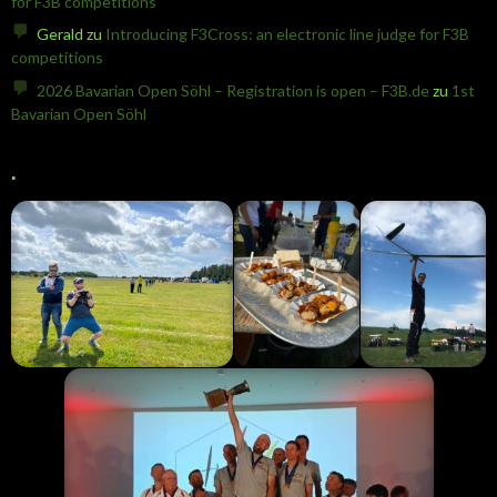
for F3B competitions
Gerald
zu
Introducing F3Cross: an electronic line judge for F3B
competitions
2026 Bavarian Open Söhl – Registration is open – F3B.de
zu
1st
Bavarian Open Söhl
.