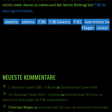
nichts mehr davon zu sehen und der letzte Beitrag bei
F3B.de
dazu geschrieben.
elektric
elektro
F3B
F3B Elektro
F3G
kein Motor im
Flieger
motor
NEUESTE KOMMENTARE
1. Bavarian Open F3B – F3B.de
zu
1st Bavarian Open Söhl
1st Bavarian Open Söhl – fooblog
zu
Introducing F3Cross: an
electronic line judge for F3B competitions
Christian Rieger
zu
Introducing F3Cross: an electronic line judge