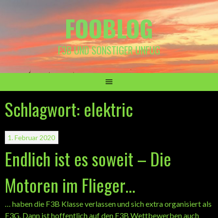
Springe
FOOBLOG
zum
Inhalt
F3B UND SONSTIGER UNFUG
Schlagwort:
elektric
1. Februar 2020
Endlich ist es soweit – Die
Motoren im Flieger…
… haben die F3B Klasse verlassen und sich extra organisiert als
F3G. Dann ist hoffentlich auf den F3B Wettbewerben auch