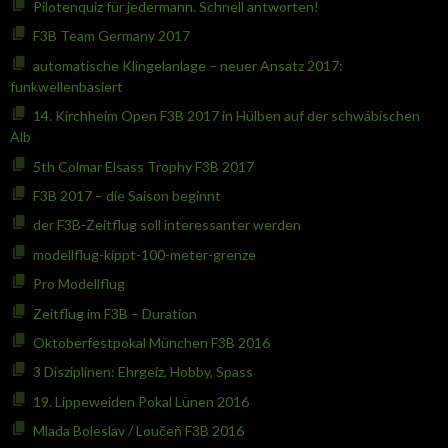
Pilotenquiz für jedermann. Schnell antworten!
F3B Team Germany 2017
automatische Klingelanlage – neuer Ansatz 2017:
funkwellenbasiert
14. Kirchheim Open F3B 2017 in Hülben auf der schwäbischen
Alb
5th Colmar Elsass Trophy F3B 2017
F3B 2017 – die Saison beginnt
der F3B-Zeitflug soll interessanter werden
modellflug-kippt-100-meter-grenze
Pro Modellflug
Zeitflug im F3B – Duration
Oktoberfestpokal München F3B 2016
3 Disziplinen: Ehrgeiz, Hobby, Spass
19. Lippeweiden Pokal Lünen 2016
Mlada Boleslav / Loučeň F3B 2016