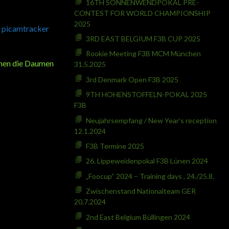
16TH SONNENWENDPOKAL PRE-
CONTEST FOR WORLD CHAMPIONSHIP
2025
a
picamtracker
3RD EAST BELGIUM F3B CUP 2025
Rookie Meeting F3B MCM München
rönen die Daumen
31.5.2025
3rd Denmark Open F3B 2025
9TH HOHENSTOFFELN-POKAL 2025
F3B
Neujahrsempfang / New Year’s reception
12.1.2024
F3B Termine 2025
26. Lippeweidenpokal F3B Lünen 2024
„Foocup“ 2024 – Training days , 24./25.8.
Zwischenstand Nationalteam GER
20.7.2024
2nd East Belgium Büllingen 2024