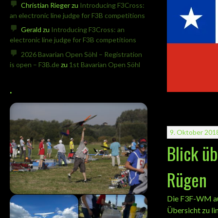
Christian Rieger
zu
Introducing F3Cross:
an electronic line judge for F3B competitions
Gerald
zu
Introducing F3Cross: an
electronic line judge for F3B competitions
2026 Bavarian Open Söhl – Registration
is open – F3B.de
zu
1st Bavarian Open Söhl
.
9. Oktober 201
Blick ü
Rügen
Die F3F-WM auf 
Übersicht zu l