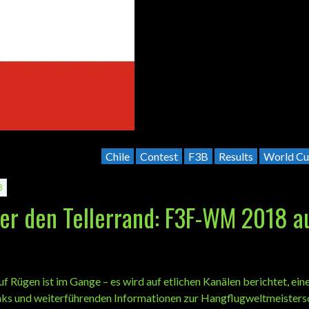
Chile
Contest
F3B
Results
World Cu
8
ber den Tellerrand: F3F-WM 2018 a
Rügen ist im Gange – es wird auf etlichen Kanälen berichtet, eine
inks und weiterführenden Informationen zur Hangflugweltmeistersc