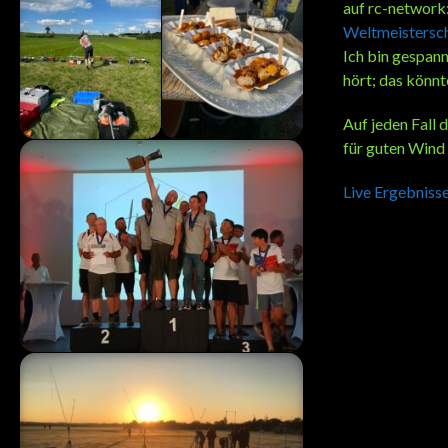
auf rc-network
Weltmeistersc
Ich bin gespa
hört; das könn
Auf jeden Fall 
für guten Wind 
Live Ergebniss