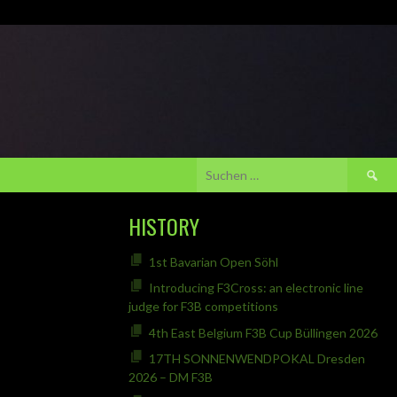
Suchen
nach:
HISTORY
1st Bavarian Open Söhl
Introducing F3Cross: an electronic line
judge for F3B competitions
4th East Belgium F3B Cup Büllingen 2026
17TH SONNENWENDPOKAL Dresden
2026 – DM F3B