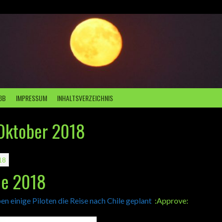
3B
IMPRESSUM
INHALTSVERZEICHNIS
Oktober 2018
18
le 2018
en einige Piloten die Reise nach Chile geplant
:Approve: