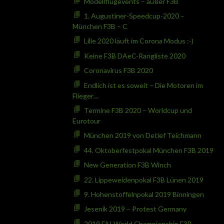
Modellflugevents – außer F3B
1. Augustiner-Speedcup-2020 –
München F3B – C
Lille 2020 läuft im Corona Modus :-)
Keine F3B DAeC-Rangliste 2020
Coronavirus F3B 2020
Endlich ist es soweit – Die Motoren im
Flieger…
Termine F3B 2020 – Worldcup und
Eurotour
München 2019 von Detlef Teichmann
44. Oktoberfestpokal München F3B 2019
New Generation F3B Winch
22. Lippeweidenpokal F3B Lünen 2019
9. Hohenstoffelnpokal 2019 Binningen
Jesenik 2019 – Protest Germany
2019 FAI World Championship F3B