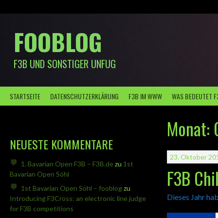
Springe
zum
Inhalt
FOOBLOG
F3B UND SONSTIGER UNFUG
STARTSEITE
DATENSCHUTZERKLÄRUNG
F3B IM WWW
WAS BEDEUTET F
Monat:
NEUESTE KOMMENTARE
23. Oktober 20
1. Bavarian Open F3B – F3B.de
zu
1st
F3B Chi
Bavarian Open Söhl
1st Bavarian Open Söhl – fooblog
zu
Dieses Jahr hab
Introducing F3Cross: an electronic line judge
for F3B competitions