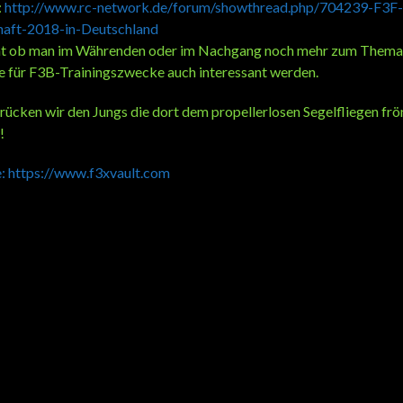
:
http://www.rc-network.de/forum/showthread.php/704239-F3F-
haft-2018-in-Deutschland
nnt ob man im Währenden oder im Nachgang noch mehr zum Them
te für F3B-Trainingszwecke auch interessant werden.
drücken wir den Jungs die dort dem propellerlosen Segelfliegen f
!
e: https://www.f3xvault.com